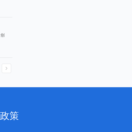
业创
政策